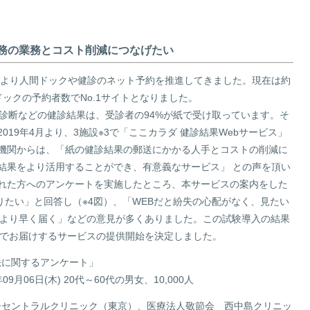
サステナビリティサイトマップ
事務の業務とコスト削減につなげたい
9年より人間ドックや健診のネット予約を推進してきました。現在は約
ドックの予約者数でNo.1サイトとなりました。
康診断などの健診結果は、受診者の94%が紙で受け取っています。そ
19年4月より、3施設※3で「ここカラダ 健診結果Webサービス」
機関からは、「紙の健診結果の郵送にかかる人手とコストの削減に
結果をより活用することができ、有意義なサービス」 との声を頂い
れた方へのアンケートを実施したところ、本サービスの案内をした
りたい」と回答し（※4図）、「WEBだと紛失の心配がなく、見たい
紙より早く届く」などの意見が多くありました。この試験導入の結果
Bでお届けするサービスの提供開始を決定しました。
法に関するアンケート」
09月06日(木) 20代～60代の男女、10,000人
ターセントラルクリニック（東京）、医療法人敬節会 西中島クリニッ