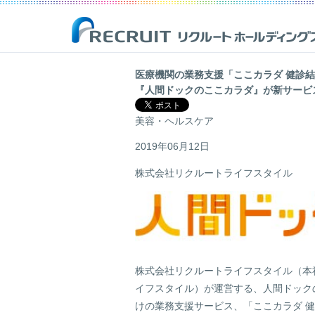
医療機関の業務支援「ここカラダ 健診結
『人間ドックのここカラダ』が新サービ
企業情報
事業紹介
サステナビリティ
IR(投資家情報)
美容・ヘルスケア
リクルートは、新しい価値の創造を通じ、社会からの期待に応え、
Opportunities for Life
「一人ひとりが輝く豊かな世界の実現」を目指して
最新のIR開示資料や決算資料、財務情報、株式情報等を掲載した株
人ひとりが輝く豊かな世界の実現を目指しています。
主・投資家の皆様向けのページです。
2019年06月12日
株式会社リクルートライフスタイル
詳しく見る
詳しく見る
詳しく見る
詳しく見る
株式会社リクルートライフスタイル（本
イフスタイル）が運営する、人間ドックの
けの業務支援サービス、「ここカラダ 