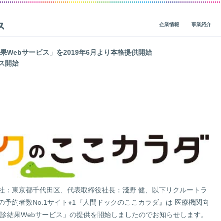
企業情報
事業紹介
果Webサービス」を2019年6月より本格提供開始
ス開始
ビジョン・ミッション・バリューズ
グループ事業概要
概要
IRニュース
CEOメッセージ
グループ企業一覧
人材基盤
経営関連情報
一
役員紹介
社会貢献
財務・業績
会社概要
地球環境
IRライブラリ
価値創造の歴史
人権
株式・債券情報
ガバナンス
サステナビリティ活動
非財務（ESG）・市場調査情報
コーポレートブログ
データ
IRカレンダー
レポート一覧
ガバナンス
企業・グループ情報
社：東京都千代田区、代表取締役社長：淺野 健、以下リクルートラ
予約者数No.1サイト※1『人間ドックのここカラダ』は 医療機関向
編集方針
個人投資家の皆様へ
健診結果Webサービス」の提供を開始しましたのでお知らせします。