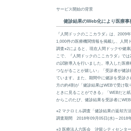
サービス開始の背景
健診結果のWeb化により医療
『人間ドックのここカラダ』は、200
1,000件の医療機関情報を掲載し、人間
調査※2によると、現在人間ドックや健
こで、『人間ドックのここカラダ』では20
の試験導入を行いました。導入した医療
つながることが嬉しい」「受診者が健診
ています。また、期間中に健診を受診さ
方の約4割が「健診結果はWEBで受け取
ときに見ることができる」「WEBだと
からこのたび、健診結果を受診者にWE
※2 マクロミル調査「健診結果の返却方
調査期間 2018年09月05日(水)～2018年
※3 医療法人六医会 汐留シティセン