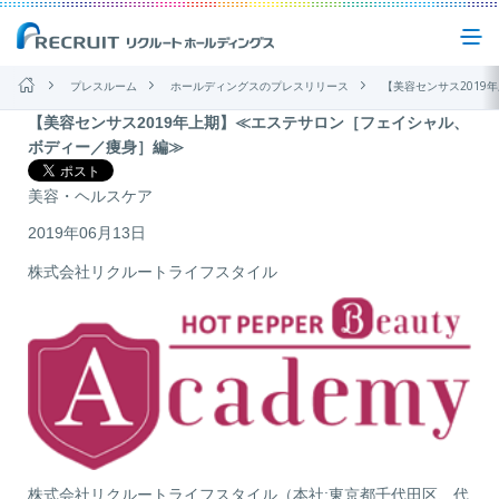
プレスルーム
ホールディングスのプレスリリース
【美容センサス2019年上期】≪エステサロン［フェ
【美容センサス2019年上期】≪エステサロン［フェイシャル、
企業情報
ボディー／痩身］編≫
美容・ヘルスケア
事業紹介
2019年06月13日
株式会社リクルートライフスタイル
サステナビリティ
IR(投資家情報)
ニュース
お問い合わせ
株式会社リクルートライフスタイル（本社:東京都千代田区、代