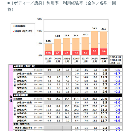
■［ボディー／痩身］利用率・利用経験率（全体／各単一回
答）