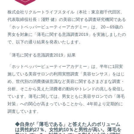
株式会社リクルートライフスタイル（本社：東京都千代田区、
代表取締役社長：淺野 健）の美容に関する調査研究機関である
「ホットペッパービューティーアカデミー」は、 20～69歳の
男女を対象に「薄毛に関する意識調査2019」を実施しましたの
で、以下の通り結果を発表いたします。
「薄毛に関する意識調査2019」結果
「ホットペッパービューティーアカデミー」は、半年に1回実
施している美容サロンの利用実態調査「美容センサス」をはじ
め、世代別の消費価値意識など美容に関するさまざまな調査・
分析、そこから見えた消費者の動向やトレンドの兆しを発信し
ています。薄毛に関しては、男女ともに美容サロンでの「薄毛
対策」への関心が高まっていることから、4年前より定期的に
調査しています。
◆自身が「薄毛である」と答えた人のボリューム
は男性約27％、女性約10％と男性が高い。薄毛を