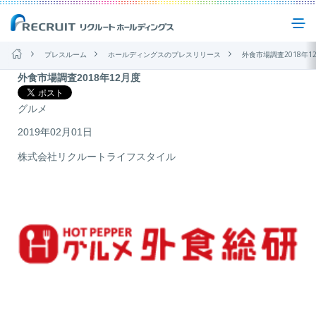
プレスルーム
ホールディングスのプレスリリース
外食市場調査2018年12
外食市場調査2018年12月度
企業情報
2018
2018
グルメ
年
2019年02月01日
事業紹介
12
月
株式会社リクルートライフスタイル
度
サステナビリティ
IR(投資家情報)
ニュース
お問い合わせ