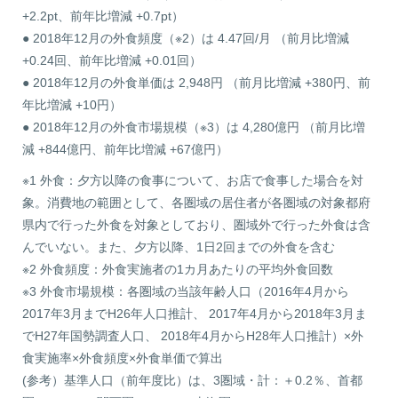
+2.2pt、前年比増減 +0.7pt）
● 2018年12月の外食頻度（※2）は 4.47回/月 （前月比増減
+0.24回、前年比増減 +0.01回）
● 2018年12月の外食単価は 2,948円 （前月比増減 +380円、前
年比増減 +10円）
● 2018年12月の外食市場規模（※3）は 4,280億円 （前月比増
減 +844億円、前年比増減 +67億円）
※1 外食：夕方以降の食事について、お店で食事した場合を対
象。消費地の範囲として、各圏域の居住者が各圏域の対象都府
県内で行った外食を対象としており、圏域外で行った外食は含
んでいない。また、夕方以降、1日2回までの外食を含む
※2 外食頻度：外食実施者の1カ月あたりの平均外食回数
※3 外食市場規模：各圏域の当該年齢人口（2016年4月から
2017年3月までH26年人口推計、 2017年4月から2018年3月ま
でH27年国勢調査人口、 2018年4月からH28年人口推計）×外
食実施率×外食頻度×外食単価で算出
(参考）基準人口（前年度比）は、3圏域・計：＋0.2％、首都