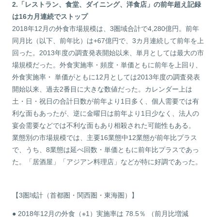
2.「レストラン、食堂、ダイニング、洋食店」の前年超え記録
は16カ月連続でストップ
2018年12月の外食市場規模は、3圏域合計で4,280億円。前年
同月比（以下、前年比）は+67億円で、3カ月連続して前年を上
回った。2013年度の調査発表開始以来、単月としては最大の市
場規模だった。外食実施率・頻度・単価ともに前年を上回り、
外食実施率・ 単価がともに12月としては2013年度の調査発表
開始以来、過去2番目に大きな数値だった。カレンダー上は
土・日・祝日の合計日数が前年より1日多く、個人需要では有
利な面もあったが、逆に金曜日は前年より1日少なく、法人の
宴会需要などでは不利な面もあり相殺された可能性もある。
業態別の市場規模では、主要16業態中12業態が前年比プラス
で、うち、8業態は延べ回数・単価ともに前年比プラスであっ
た。「居酒屋」「アジアン料理店」などが特に好調であった。
【3圏域計（首都圏・関西圏・東海圏）】
● 2018年12月の外食（※1）実施率は 78.5％ （前月比増減