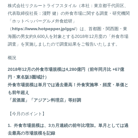
株式会社リクルートライフスタイル（本社：東京都千代田区、
代表取締役社長：淺野 健）の外食市場に関する調査・研究機関
「ホットペッパーグルメ外食総研」
（
https://www.hotpepper.jp/ggs/
）は、首都圏・関西圏・東
海圏の男女約9,600人を対象とする2018年12月度の「外食市場
調査」を実施しましたので調査結果をご報告いたします。
概況
2018年12月の外食市場規模は4,280億円（前年同月比 +67億
円・東名阪3圏域計）
外食市場規模は単月では過去最高！外食実施率・頻度・単価と
も前年超え
「居酒屋」「アジアン料理店」等好調
【今月のポイント】
1. 外食市場規模は、3カ月連続の前年比増加。単月としては過
去最高の市場規模を記録