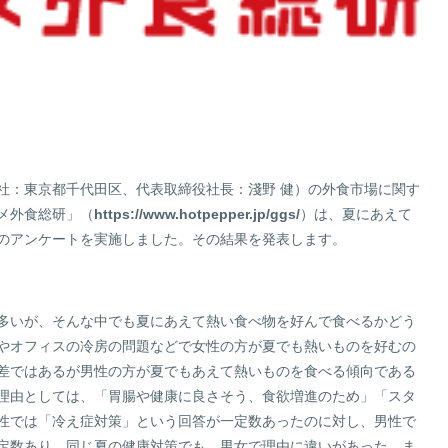
サステナビリティサイトマップ
社：東京都千代田区、代表取締役社長：淺野 健）の外食市場に関す
メ外食総研」（
https://www.hotpepper.jp/ggs/
）は、夏にあえて
のアンケートを実施しました。その結果を発表します。
多いが、そんな中でも夏にあえて熱い食べ物を好んで食べるかどう
やオフィスの冷房の問題などで女性の方が夏でも熱いものを好むの
差ではあるが男性の方が夏でもあえて熱いものを食べる傾向である
理由としては、「胃腸や健康に良さそう、食欲増進のため」「スタ
性では「冷え症対策」という回答が一定数あったのに対し、男性で
定数あり、同じ夏の健康対策でも、男女で理由に違いがあった。ま