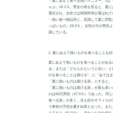
・夏にあえて食べる熱いメニュー、1位「麻
ゃぶ」16.1％。男女の差を見ると、夏
選択され、女性では韓国料理が選ばれて
・熱い食べ物以外に、意識して夏に摂取して
っぱいもの」29.3％ 。女性の方が男
識している。
1. 夏にあえて熱いものを食べることを
夏にあえて熱いものを食べることがある
る」または「どちらかというと近い」と回
のを食べることは避ける”、に「あてはま
「夏に熱いものは避ける派」とすると、
「夏に熱いものは避ける派」が最も多いの
のは60代男性（47.3％）であった。
食べる派」が多く、冷え症やオフィスの
う事前の予想を覆す結果となった。また
えており（61.0％）、冷たいものを好