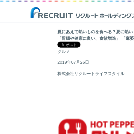
夏にあえて熱いものを食べる？夏に熱いも
「胃腸や健康に良い、食欲増進」 「麻
企業情報
事業紹介
サステナビリティ
IR(投資家情報)
グルメ
リクルートは、新しい価値の創造を通じ、社会からの期待に応え、
Opportunities for Life
「一人ひとりが輝く豊かな世界の実現」を目指して
最新のIR開示資料や決算資料、財務情報、株式情報等を掲載した株
人ひとりが輝く豊かな世界の実現を目指しています。
主・投資家の皆様向けのページです。
2019年07月26日
株式会社リクルートライフスタイル
詳しく見る
詳しく見る
詳しく見る
詳しく見る