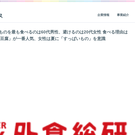
企業情報
事業紹介
のを最も食べるのは60代男性、避けるのは20代女性 食べる理由は
婆豆腐」が一番人気、女性は夏に「すっぱいもの」を意識
ビジョン・ミッション・バリューズ
グループ事業概要
概要
IRニュース
CEOメッセージ
グループ企業一覧
人材基盤
経営関連情報
一
役員紹介
社会貢献
財務・業績
会社概要
地球環境
IRライブラリ
価値創造の歴史
人権
株式・債券情報
ガバナンス
サステナビリティ活動
非財務（ESG）・市場調査情報
コーポレートブログ
データ
IRカレンダー
レポート一覧
ガバナンス
企業・グループ情報
編集方針
個人投資家の皆様へ