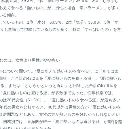
婆豆腐」39.3％、2位「辛いラーメン」36.6％、3位「しゃぶし
にあえて食べる「熱いもの」が、男性の場合「辛いラーメン」が多く
いる傾向。
いるもの、1位「水分」53.9％、2位「塩分」36.8％、3位「す
性よりも意識して摂取しているものが多く、特に「すっぱいもの」を意
好むのは、女性より男性がやや多い
かについて聞いた。“夏にあえて熱いものを食べる”、に「あてはま
答した合計の42.2％を「夏に熱いものを食べる派」、“夏に熱いも
る」または「どちらかというと近い」と回答した合計の57.8％を
「夏に熱いものは避ける派」が多数派であった。性年代別では、
は20代女性（61.5％）、「夏に熱いものを食べる派」が最も多い
同じ年代の男女を比較すると、40代以外は男性の方が「夏に熱いものを
冷房問題などもあり、女性の方が熱いものを好むかもしれないとい
、圏域別では、東海圏が唯一「夏に熱いものは避ける派」が6割を超
む人が多いという結果となった。