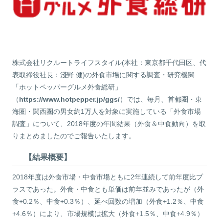
株式会社リクルートライフスタイル(本社：東京都千代田区、代
表取締役社長：淺野 健)の外食市場に関する調査・研究機関
「ホットペッパーグルメ外食総研」
（
https://www.hotpepper.jp/ggs/
）では、毎月、首都圏・東
海圏・関西圏の男女約1万人を対象に実施している「外食市場
調査」について、2018年度の年間結果（外食＆中食動向）を取
りまとめましたのでご報告いたします。
【結果概要】
2018年度は外食市場・中食市場ともに2年連続して前年度比プ
ラスであった。外食・中食とも単価は前年並みであったが（外
食+0.2％、中食+0.3％）、延べ回数の増加（外食+1.2％、中食
+4.6％）により、市場規模は拡大（外食+1.5％、中食+4.9％）