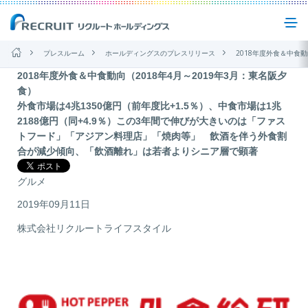
プレスルーム
ホールディングスのプレスリリース
2018年度外食＆中食動向（2018年4月～2
2018年度外食＆中食動向（2018年4月～2019年3月：東名阪夕
企業情報
食）
外食市場は4兆1350億円（前年度比+1.5％）、中食市場は1兆
2188億円（同+4.9％）この3年間で伸びが大きいのは「ファス
事業紹介
トフード」「アジアン料理店」「焼肉等」 飲酒を伴う外食割
合が減少傾向、「飲酒離れ」は若者よりシニア層で顕著
サステナビリティ
グルメ
2019年09月11日
IR(投資家情報)
株式会社リクルートライフスタイル
ニュース
お問い合わせ