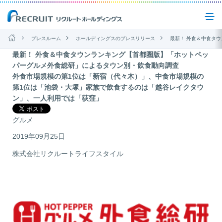
プレスルーム
ホールディングスのプレスリリース
最新！ 外食＆中食タウンランキング【首都圏版】「ホットペッパーグ
最新！ 外食＆中食タウンランキング【首都圏版】「ホットペッ
企業情報
パーグルメ外食総研」によるタウン別・飲食動向調査
外食市場規模の第1位は「新宿（代々木）」、中食市場規模の
第1位は「池袋・大塚」家族で飲食するのは「越谷レイクタウ
事業紹介
ン」、一人利用では「荻窪」
グルメ
サステナビリティ
2019年09月25日
株式会社リクルートライフスタイル
IR(投資家情報)
ニュース
お問い合わせ