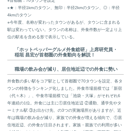
※首都圏：70タウンを設定
※★：半径1kmのタウン、無印：半径2kmのタウン、◎：半径
4kmのタウン
※今年度、名称が変わったタウンがあるが、タウンに含まれる
駅は変わっていない。タウンの名称は、外食件数が一定より上
位の駅名を含める形で表示している。
「ホットペッパーグルメ外食総研」上席研究員・
稲垣 昌宏が首都圏の外食動向を解説！
職場の飲み会が減り、居住地近辺での外食に勢い
外食数の多い駅をコア駅として首都圏で70タウンを設定、各タ
ウンの特徴をランキング化しました。外食市場規模では「新宿
（代々木）」、中食市場規模では「池袋・大塚」がそれぞれ6
年連続の1位。外食には主に①居住地近辺 ②通勤、通学先やタ
ーミナル駅 ③お出かけ先、の3つの実施場所がありますが、近
年は職場の飲み会が減り、家族での外食が増える傾向で、①居
住地近辺、の外食が注目されます。家族・親族での利用が多い