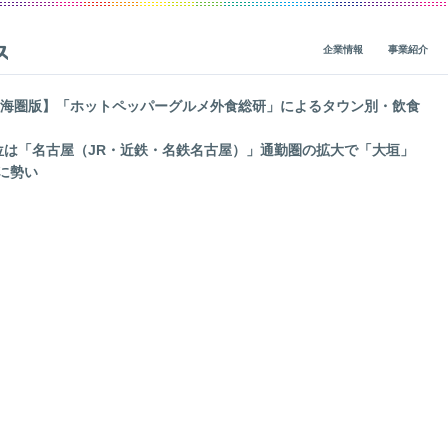
企業情報
事業紹介
東海圏版】「ホットペッパーグルメ外食総研」によるタウン別・飲食
ビジョン・ミッション・バリューズ
グループ事業概要
概要
IRニュース
位は「名古屋（JR・近鉄・名鉄名古屋）」通勤圏の拡大で「大垣」
CEOメッセージ
グループ企業一覧
人材基盤
経営関連情報
に勢い
一
役員紹介
社会貢献
財務・業績
会社概要
地球環境
IRライブラリ
価値創造の歴史
人権
株式・債券情報
ガバナンス
サステナビリティ活動
非財務（ESG）・市場調査情報
コーポレートブログ
データ
IRカレンダー
レポート一覧
ガバナンス
企業・グループ情報
編集方針
個人投資家の皆様へ