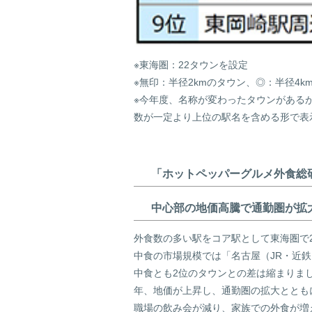
※東海圏：22タウンを設定
※無印：半径2kmのタウン、◎：半径4k
※今年度、名称が変わったタウンがある
数が一定より上位の駅名を含める形で表
「ホットペッパーグルメ外食総
中心部の地価高騰で通勤圏が拡
外食数の多い駅をコア駅として東海圏で
中食の市場規模では「名古屋（JR・近鉄
中食とも2位のタウンとの差は縮まりま
年、地価が上昇し、通勤圏の拡大ととも
職場の飲み会が減り、家族での外食が増