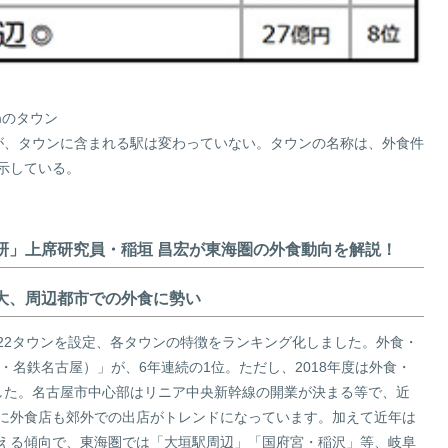
mのタウン
が、タウンに含まれる駅は変わっていない。タウンの名称は、外食件
示している。
研」上席研究員・稲垣 昌宏が東海圏の外食動向を解説！
大、周辺都市での外食に勢い
22タウンを設定、各タウンの特徴をランキング化しました。外食・
・名鉄名古屋）」が、6年連続の1位。ただし、2018年度は外食・
した。名古屋市中心部はリニア中央新幹線の開業が決まる等で、近
に外食店も郊外での出店がトレンドになっています。加えて近年は
える傾向で、東海圏では「大垣駅周辺」「国府宮・稲沢」等、岐阜