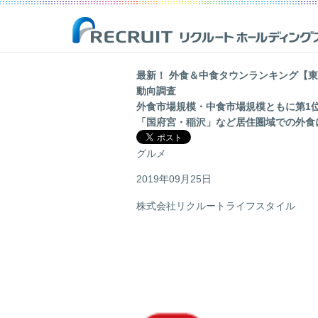
最新！ 外食＆中食タウンランキング【
動向調査
企業情報
事業紹介
サステナビリティ
IR(投資家情報)
外食市場規模・中食市場規模ともに第1
「国府宮・稲沢」など居住圏域での外食
リクルートは、新しい価値の創造を通じ、社会からの期待に応え、
Opportunities for Life
「一人ひとりが輝く豊かな世界の実現」を目指して
最新のIR開示資料や決算資料、財務情報、株式情報等を掲載した株
人ひとりが輝く豊かな世界の実現を目指しています。
主・投資家の皆様向けのページです。
グルメ
詳しく見る
詳しく見る
2019年09月25日
詳しく見る
詳しく見る
株式会社リクルートライフスタイル