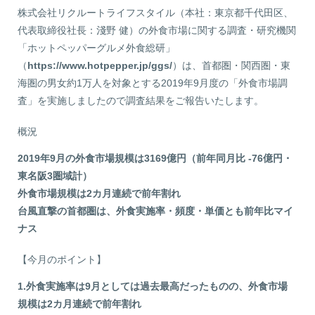
株式会社リクルートライフスタイル（本社：東京都千代田区、
代表取締役社長：淺野 健）の外食市場に関する調査・研究機関
「ホットペッパーグルメ外食総研」
（
https://www.hotpepper.jp/ggs/
）は、首都圏・関西圏・東
海圏の男女約1万人を対象とする2019年9月度の「外食市場調
査」を実施しましたので調査結果をご報告いたします。
概況
2019年9月の外食市場規模は3169億円（前年同月比 -76億円・
東名阪3圏域計）
外食市場規模は2カ月連続で前年割れ
台風直撃の首都圏は、外食実施率・頻度・単価とも前年比マイ
ナス
【今月のポイント】
1.外食実施率は9月としては過去最高だったものの、外食市場
規模は2カ月連続で前年割れ