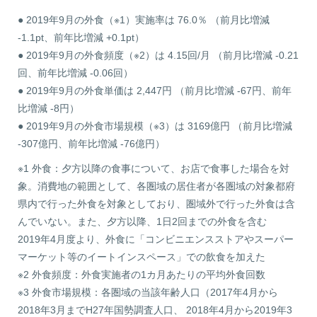
● 2019年9月の外食（※1）実施率は 76.0％ （前月比増減
-1.1pt、前年比増減 +0.1pt）
● 2019年9月の外食頻度（※2）は 4.15回/月 （前月比増減 -0.21
回、前年比増減 -0.06回）
● 2019年9月の外食単価は 2,447円 （前月比増減 -67円、前年
比増減 -8円）
● 2019年9月の外食市場規模（※3）は 3169億円 （前月比増減
-307億円、前年比増減 -76億円）
※1 外食：夕方以降の食事について、お店で食事した場合を対
象。消費地の範囲として、各圏域の居住者が各圏域の対象都府
県内で行った外食を対象としており、圏域外で行った外食は含
んでいない。また、夕方以降、1日2回までの外食を含む
2019年4月度より、外食に「コンビニエンスストアやスーパー
マーケット等のイートインスペース」での飲食を加えた
※2 外食頻度：外食実施者の1カ月あたりの平均外食回数
※3 外食市場規模：各圏域の当該年齢人口（2017年4月から
2018年3月までH27年国勢調査人口、 2018年4月から2019年3