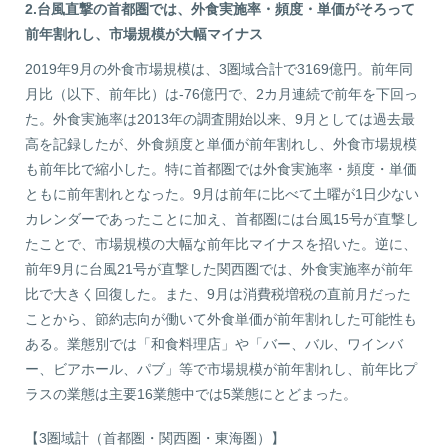
2.台風直撃の首都圏では、外食実施率・頻度・単価がそろって
前年割れし、市場規模が大幅マイナス
2019年9月の外食市場規模は、3圏域合計で3169億円。前年同
月比（以下、前年比）は‐76億円で、2カ月連続で前年を下回っ
た。外食実施率は2013年の調査開始以来、9月としては過去最
高を記録したが、外食頻度と単価が前年割れし、外食市場規模
も前年比で縮小した。特に首都圏では外食実施率・頻度・単価
ともに前年割れとなった。9月は前年に比べて土曜が1日少ない
カレンダーであったことに加え、首都圏には台風15号が直撃し
たことで、市場規模の大幅な前年比マイナスを招いた。逆に、
前年9月に台風21号が直撃した関西圏では、外食実施率が前年
比で大きく回復した。また、9月は消費税増税の直前月だった
ことから、節約志向が働いて外食単価が前年割れした可能性も
ある。業態別では「和食料理店」や「バー、バル、ワインバ
ー、ビアホール、パブ」等で市場規模が前年割れし、前年比プ
ラスの業態は主要16業態中では5業態にとどまった。
【3圏域計（首都圏・関西圏・東海圏）】