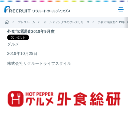
プレスルーム
ホールディングスのプレスリリース
外食市場調査2019年9月
外食市場調査2019年9月度
企業情報
2019
2019
グルメ
年
2019年10月29日
事業紹介
9
月
株式会社リクルートライフスタイル
度
サステナビリティ
IR(投資家情報)
ニュース
お問い合わせ