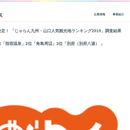
企業情報
事業紹介
決定！ 「じゃらん九州・山口人気観光地ランキング2019」調査結果
ビジョン・ミッション・バリューズ
グループ事業概要
概要
IRニュース
「指宿温泉」2位「角島周辺」3位「別府（別府八湯） 」
CEOメッセージ
グループ企業一覧
人材基盤
経営関連情報
一
役員紹介
社会貢献
財務・業績
会社概要
地球環境
IRライブラリ
価値創造の歴史
人権
株式・債券情報
ガバナンス
サステナビリティ活動
非財務（ESG）・市場調査情報
コーポレートブログ
データ
IRカレンダー
レポート一覧
ガバナンス
企業・グループ情報
編集方針
個人投資家の皆様へ