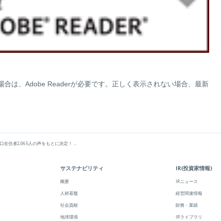
になる場合は、Adobe Readerが必要です。正しく表示されない場合、最新
人の声をもとに決定！ 「じゃらん九州・山口人気観光地ランキング2019」調査結果発表 | リクルートライフスタイル
サステナビリティ
IR(投資家情報)
概要
IRニュース
人材基盤
経営関連情報
社会貢献
財務・業績
地球環境
IRライブラリ