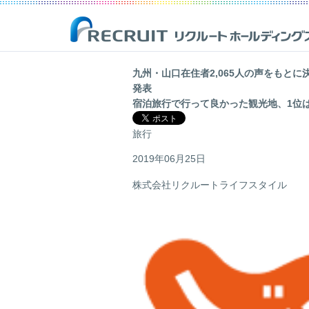
九州・山口在住者2,065人の声をもとに
発表
企業情報
事業紹介
サステナビリティ
IR(投資家情報)
宿泊旅行で行って良かった観光地、1位は
リクルートは、新しい価値の創造を通じ、社会からの期待に応え、
Opportunities for Life
「一人ひとりが輝く豊かな世界の実現」を目指して
最新のIR開示資料や決算資料、財務情報、株式情報等を掲載した株
旅行
人ひとりが輝く豊かな世界の実現を目指しています。
主・投資家の皆様向けのページです。
2019年06月25日
詳しく見る
詳しく見る
詳しく見る
詳しく見る
株式会社リクルートライフスタイル