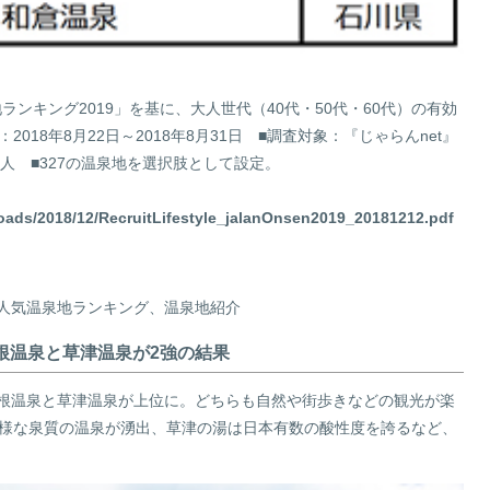
地ランキング2019」を基に、大人世代（40代・50代・60代）の有効
2018年8月22日～2018年8月31日 ■調査対象：『じゃらんnet』
57人 ■327の温泉地を選択肢として設定。
uploads/2018/12/RecruitLifestyle_jalanOnsen2019_20181212.pdf
人気温泉地ランキング、温泉地紹介
根温泉と草津温泉が2強の結果
根温泉と草津温泉が上位に。どちらも自然や街歩きなどの観光が楽
多様な泉質の温泉が湧出、草津の湯は日本有数の酸性度を誇るなど、