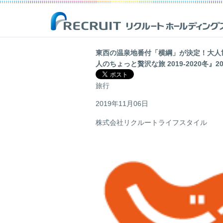
東西の温泉地番付「横綱」が決定！大人
人のちょっと贅沢な旅 2019-2020冬』2
企業情報
事業紹介
サステナビリティ
IR(投資家情報)
旅行
リクルートは、新しい価値の創造を通じ、社会からの期待に応え、
Opportunities for Life
「一人ひとりが輝く豊かな世界の実現」を目指して
最新のIR開示資料や決算資料、財務情報、株式情報等を掲載した株
人ひとりが輝く豊かな世界の実現を目指しています。
主・投資家の皆様向けのページです。
2019年11月06日
株式会社リクルートライフスタイル
詳しく見る
詳しく見る
詳しく見る
詳しく見る