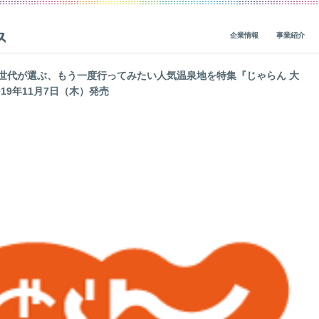
企業情報
事業紹介
世代が選ぶ、もう一度行ってみたい人気温泉地を特集『じゃらん 大
019年11月7日（木）発売
ビジョン・ミッション・バリューズ
グループ事業概要
概要
IRニュース
CEOメッセージ
グループ企業一覧
人材基盤
経営関連情報
一
役員紹介
社会貢献
財務・業績
会社概要
地球環境
IRライブラリ
価値創造の歴史
人権
株式・債券情報
ガバナンス
サステナビリティ活動
非財務（ESG）・市場調査情報
コーポレートブログ
データ
IRカレンダー
レポート一覧
ガバナンス
企業・グループ情報
編集方針
個人投資家の皆様へ