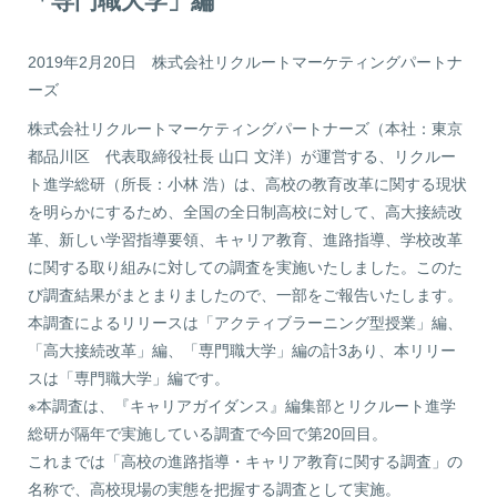
「専門職大学」編
2019年2月20日
株式会社リクルートマーケティングパートナ
ーズ
株式会社リクルートマーケティングパートナーズ（本社：東京
都品川区 代表取締役社長 山口 文洋）が運営する、リクルー
ト進学総研（所長：小林 浩）は、高校の教育改革に関する現状
を明らかにするため、全国の全日制高校に対して、高大接続改
革、新しい学習指導要領、キャリア教育、進路指導、学校改革
に関する取り組みに対しての調査を実施いたしました。このた
び調査結果がまとまりましたので、一部をご報告いたします。
本調査によるリリースは「アクティブラーニング型授業」編、
「高大接続改革」編、「専門職大学」編の計3あり、本リリー
スは「専門職大学」編です。
※本調査は、『キャリアガイダンス』編集部とリクルート進学
総研が隔年で実施している調査で今回で第20回目。
これまでは「高校の進路指導・キャリア教育に関する調査」の
名称で、高校現場の実態を把握する調査として実施。