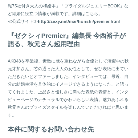
報75社付き大人の和婚本」「ブライダルジュエリーBOOK」な
ど結婚に役立つ情報が満載です。詳細はこちら。
≪公式サイト≫
http://zexy.net/mar/honshi/premier.html
『ゼクシィPremier』編集長 今西裕子が
語る、秋元さん起用理由
AKB48を卒業後、素敵に歳を重ねながら女優として活躍中の秋
元才加さん。芯の通った大人の女性として、ぜひ表紙に出てい
ただきたいとオファーしました。インタビューでは、最近、自
分の結婚生活を具体的にイメージできるようになった、と語っ
てくれました。上品さと優しさに満ちた表紙の表情と、インタ
ビューページのナチュラルでかわいらしい表情。魅力あふれる
秋元さんのブライズスタイルを楽しんでいただければと思いま
す。
本件に関するお問い合わせ先