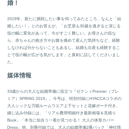
婚！
2019年、新たに挑戦したい事を伺ってみたところ、なんと「結
婚したい！」とのお答えが。「お芝居も30歳を過ぎると演じる
役の幅に変化があって、今がすごく難しい。お母さんの役な
ら、赤ちゃんの抱き方やお腹を痛めて産んだ気持ちなど、経験
しなければ分からないこともあるし、結婚も出産も経験するこ
とで役の幅が広がる気がします」と真剣に話してくださいまし
た。
媒体情報
33歳からの大人な結婚準備に役立つ『ゼクシィPremier（プレ
ミア）SPRING 2019』。今号は、特別付録にHYACCAコラボの
大人シックな万能ルームウエア上下セットと花嫁ポーチ付き。
綴じ込み付録には、「リアル費用明細付き最新相場＆見積り
Book」「本当に似合う一着が見つかる！ 大人の体形カバー
Dress」他、別冊付録では、大人の結婚準備2冊パック「神社情