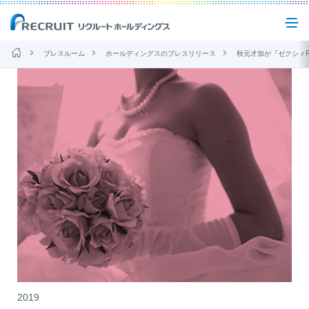
プレスルーム
ホールディングスのプレスリリース
秋元才加が『ゼクシィPremier』で結婚宣言！？結婚式の理想は「今の自分とリンクする"自然体
企業情報
事業紹介
サステナビリティ
IR(投資家情報)
ニュース
お問い合わせ
2019