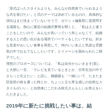
「形式ばったスタイルよりも、みんなが自然体でいられるよう
な式を挙げたい」と式のテーマは決めているものの、具体的な
演出はまだ決まっていないそうで、ゼクシィ編集部に逆質問す
る場面も。熱心に最近の結婚式事情を聞くと、「私は人と違う
ことをしたいので、みんなが良いっていう所じゃなくて、結婚
する人との思い出がある場所でパーティをしたいですね。好き
な音楽やおいしい食事を用意して、仲のいい友人と気楽な雰囲
気の中でおもてなししたいです」とイメージを固められたご様
子でした。
理想のプロポーズについては、「私は自分からいきます(笑)」
と大胆に一言。「テレビを見ているときとか、日常生活の中で
さらっと伝えたい」と話し、婚姻届も「一緒にいて、たまたま
区役所の前を通った時とか、ちょっと立ち寄る感じの自然なス
タイルがいい」と自然体にこだわる秋元さんらしいお答えをい
ただきました。
2019年に新たに挑戦したい事は、結