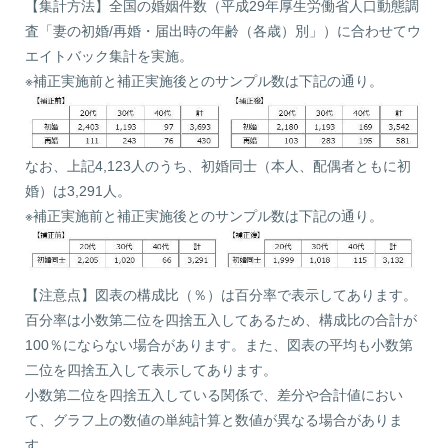
【集計方法】全国の婚姻件数（平成29年厚生労働省人口動態調
査「妻の初婚/再婚・届出時の年齢（各歳）別」）に合わせてウ
エイトバック集計を実施。
※補正実施前と補正実施後とのサンプル数は下記の通り。
なお、上記4,123人のうち、初婚同士（本人、配偶者ともに初
婚）は3,291人。
※補正実施前と補正実施後とのサンプル数は下記の通り。
【注意点】図表の構成比（％）は百分率で表示してあります。
百分率は小数第二位を四捨五入してあるため、構成比の合計が
100％にならない場合があります。また、図表の平均も小数第
二位を四捨五入して表示してあります。
小数第二位を四捨五入している関係で、差分や合計値におい
て、グラフ上の数値の単純計算と数値が異なる場合がありま
す。