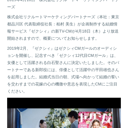
ーズ
株式会社リクルートマーケティングパートナーズ（本社：東京
都品川区 代表取締役社長：柏村 美生）が企画制作する結婚情
報サービス『ゼクシィ』の新TV-CMが4月18日（木）より放送
開始されますので、概要についてお知らせします。
2019年2月、『ゼクシィ』はゼクシィCMガールのオーディシ
ョンを開催し、記念すべき「ゼクシィ12代目CMガール」は、
女優として活躍される白石聖さんに決定いたしました。そのパ
ートナーである新郎役には、俳優として活躍中の平田雄也さん
を起用しました。結婚式当日の朝、式場へ向かって結婚の誓い
を交わすまでの花嫁の心の機微や意志を表現したCMにご注目
ください。