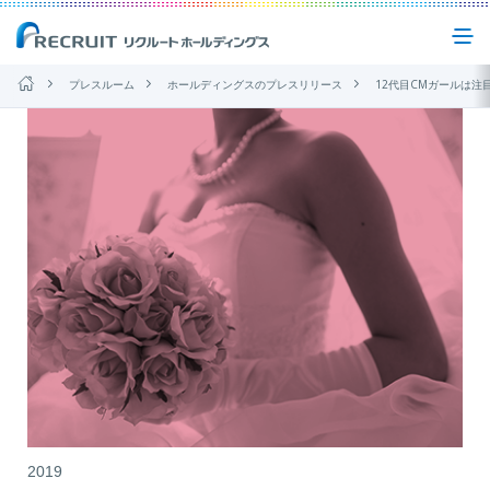
プレスルーム
ホールディングスのプレスリリース
12代目CMガールは注目度急上昇中の白石聖花嫁の幸せの中にある"意志"を「私は、私に誓います」の歌にのせ
企業情報
事業紹介
サステナビリティ
IR(投資家情報)
ニュース
お問い合わせ
2019