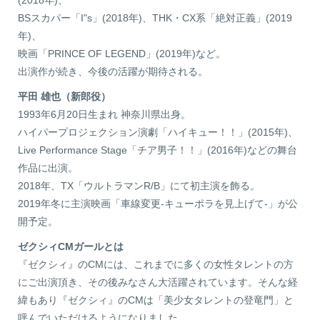
(2018年)、
BSスカパー「I"s」(2018年)、THK・CX系「絶対正義」(2019
年)、
映画「PRINCE OF LEGEND」(2019年)など。
出演作が続き、今後の活躍が期待される。
平田 雄也（新郎役）
1993年6月20日生まれ 神奈川県出身。
ハイパープロジェクション演劇「ハイキュー！！」(2015年)、
Live Performance Stage「チア男子！！」(2016年)などの舞台
作品に出演。
2018年、TX「ウルトラマンR/B」にて初主演を飾る。
2019年冬に主演映画「車線変更-キューポラを見上げて-」が公
開予定。
ゼクシィCMガールとは
『ゼクシィ』のCMには、これまでに多くの女性タレントの方
にご出演頂き、その後みなさん大活躍されています。そんな経
緯もあり『ゼクシィ』のCMは「美少女タレントの登竜門」と
呼んでいただけるようになりました。