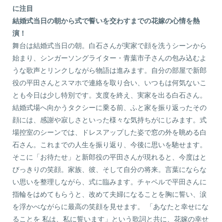
に注目
結婚式当日の朝から式で誓いを交わすまでの花嫁の心情を熱
演！
舞台は結婚式当日の朝。白石さんが実家で顔を洗うシーンから
始まり、シンガーソングライター・青葉市子さんの包み込むよ
うな歌声とリンクしながら物語は進みます。自分の部屋で新郎
役の平田さんとスマホで連絡を取り合い、いつもは何気ないこ
とも今日は少し特別です。支度を終え、実家を出る白石さん。
結婚式場へ向かうタクシーに乗る前、ふと家を振り返ったその
顔には、感謝や寂しさといった様々な気持ちがにじみます。式
場控室のシーンでは、ドレスアップした姿で窓の外を眺める白
石さん。これまでの人生を振り返り、今後に思いを馳せます。
そこに「お待たせ」と新郎役の平田さんが現れると、今度はと
びっきりの笑顔。家族、彼、そして自分の将来。言葉にならな
い思いを整理しながら、式に臨みます。チャペルで平田さんに
指輪をはめてもらうと、改めて夫婦になることを胸に誓い、涙
を浮かべながらに最高の笑顔を見せます。 「あなたと幸せにな
ることを 私は、私に誓います」という歌詞と共に、花嫁の幸せ