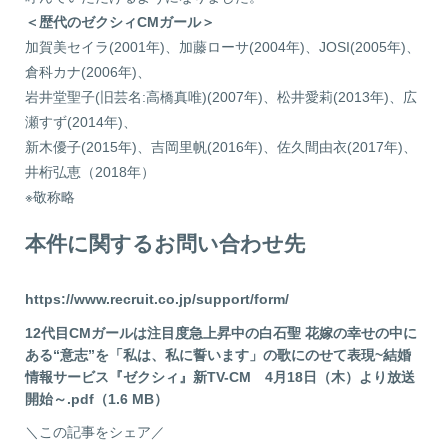
＜歴代のゼクシィCMガール＞
加賀美セイラ(2001年)、加藤ローサ(2004年)、JOSI(2005年)、
倉科カナ(2006年)、
岩井堂聖子(旧芸名:⾼橋真唯)(2007年)、松井愛莉(2013年)、広
瀬すず(2014年)、
新木優子(2015年)、吉岡里帆(2016年)、佐久間由衣(2017年)、
井桁弘恵（2018年）
※敬称略
本件に関するお問い合わせ先
https://www.recruit.co.jp/support/form/
12代目CMガールは注目度急上昇中の白石聖 花嫁の幸せの中に
ある“意志”を「私は、私に誓います」の歌にのせて表現~結婚
情報サービス『ゼクシィ』新TV-CM 4月18日（木）より放送
開始～.pdf（1.6 MB）
＼この記事をシェア／