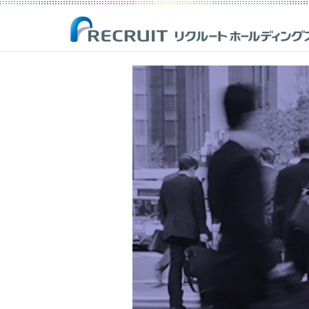
企業情報
事業紹介
サステナビリティ
IR(投資家情報)
リクルートは、新しい価値の創造を通じ、社会からの期待に応え、
Opportunities for Life
「一人ひとりが輝く豊かな世界の実現」を目指して
最新のIR開示資料や決算資料、財務情報、株式情報等を掲載した株
人ひとりが輝く豊かな世界の実現を目指しています。
主・投資家の皆様向けのページです。
詳しく見る
詳しく見る
詳しく見る
詳しく見る