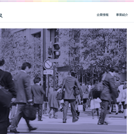
企業情報
事業紹介
ビジョン・ミッション・バリューズ
グループ事業概要
概要
IRニュース
CEOメッセージ
グループ企業一覧
人材基盤
経営関連情報
一
役員紹介
社会貢献
財務・業績
会社概要
地球環境
IRライブラリ
価値創造の歴史
人権
株式・債券情報
ガバナンス
サステナビリティ活動
非財務（ESG）・市場調査情報
コーポレートブログ
データ
IRカレンダー
レポート一覧
ガバナンス
企業・グループ情報
編集方針
個人投資家の皆様へ