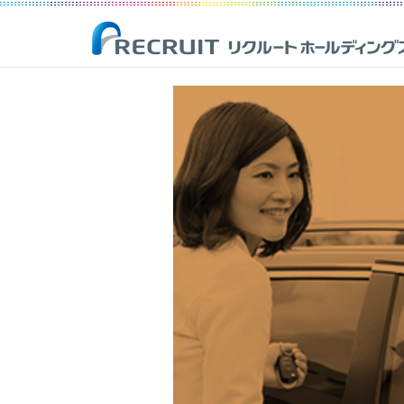
企業情報
事業紹介
サステナビリティ
IR(投資家情報)
リクルートは、新しい価値の創造を通じ、社会からの期待に応え、
Opportunities for Life
「一人ひとりが輝く豊かな世界の実現」を目指して
最新のIR開示資料や決算資料、財務情報、株式情報等を掲載した株
人ひとりが輝く豊かな世界の実現を目指しています。
主・投資家の皆様向けのページです。
詳しく見る
詳しく見る
詳しく見る
詳しく見る