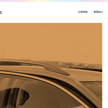
企業情報
事業紹介
ビジョン・ミッション・バリューズ
グループ事業概要
概要
IRニュース
CEOメッセージ
グループ企業一覧
人材基盤
経営関連情報
一
役員紹介
社会貢献
財務・業績
会社概要
地球環境
IRライブラリ
価値創造の歴史
人権
株式・債券情報
ガバナンス
サステナビリティ活動
非財務（ESG）・市場調査情報
コーポレートブログ
データ
IRカレンダー
レポート一覧
ガバナンス
企業・グループ情報
編集方針
個人投資家の皆様へ