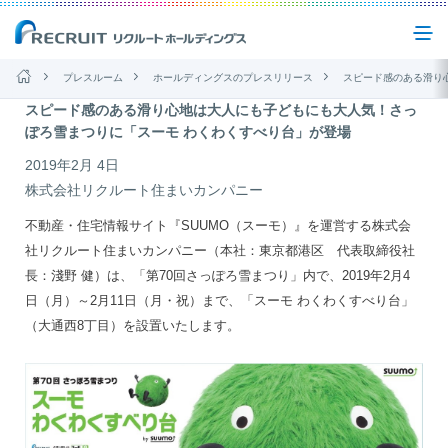
プレスルーム
ホールディングスのプレスリリース
スピード感のある滑り心地は大人にも子どもにも大人気！さっぽろ雪
スピード感のある滑り心地は大人にも子どもにも大人気！さっ
企業情報
ぽろ雪まつりに「スーモ わくわくすべり台」が登場
2019年2月 4日
事業紹介
株式会社リクルート住まいカンパニー
不動産・住宅情報サイト『SUUMO（スーモ）』を運営する株式会
社リクルート住まいカンパニー（本社：東京都港区 代表取締役社
サステナビリティ
長：淺野 健）は、「第70回さっぽろ雪まつり」内で、
2019年2月4
日
（月）～2月11日（月・祝）まで、「スーモ わくわくすべり台」
IR(投資家情報)
（大通西8丁目）を設置いたします。
ニュース
お問い合わせ