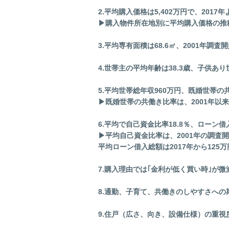
2.平均購入価格は5,402万円で、2017年よ
▶購入物件所在地別に平均購入価格の推移
3.平均専有面積は68.6㎡、2001年調査開
4.世帯主の平均年齢は38.3歳、子供あり世
5.平均世帯総年収960万円、既婚世帯の共働
▶既婚世帯の共働き比率は、2001年
6.平均で自己資金比率18.8％、ローン借入総
▶平均自己資金比率は、2001年の調査
平均ローン借入総額は2017年から125
7.購入理由では｢金利が低く買い時｣が微減
8.通勤、子育て、共働きのしやすさへの期
9.住戸（広さ、向き、設備仕様）の重視度合