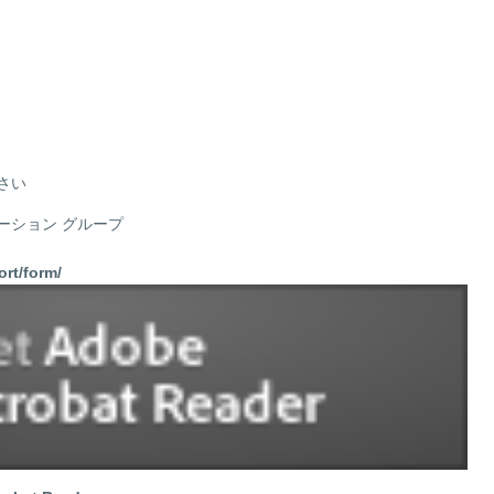
さい
ション グループ
ort/form/