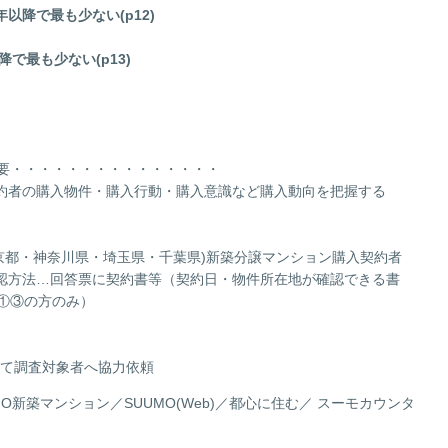
年以降で最も少ない(p12)
降で最も少ない(p13)
要・・・・・・・・・・・・・・・
契約者の購入物件・購入行動・購入意識など購入動向を把握する
圏(東京都・神奈川県・埼玉県・千葉県)新築分譲マンション購入契約者
者の確認方法…回答票に契約書等（契約日・物件所在地が確認できる書
①③の方のみ）
て調査対象者へ協力依頼
ョン／SUUMO(Web)／都心に住む／ スーモカウンタ