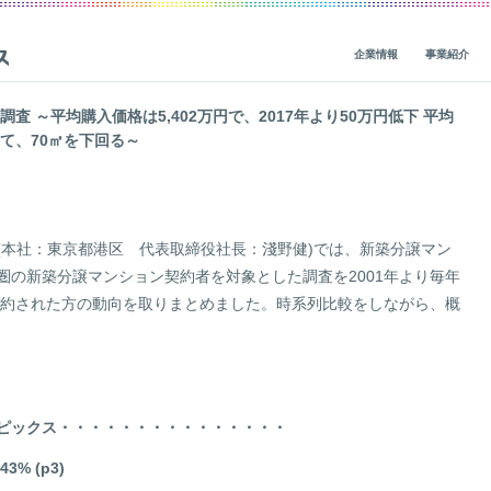
企業情報
事業紹介
査 ～平均購入価格は5,402万円で、2017年より50万円低下 平均
て、70㎡を下回る～
ビジョン・ミッション・バリューズ
グループ事業概要
概要
IRニュース
CEOメッセージ
グループ企業一覧
人材基盤
経営関連情報
一
役員紹介
社会貢献
財務・業績
本社：東京都港区 代表取締役社長：淺野健)では、新築分譲マン
会社概要
地球環境
IRライブラリ
圏の新築分譲マンション契約者を対象とした調査を2001年より毎年
価値創造の歴史
人権
株式・債券情報
に契約された方の動向を取りまとめました。時系列比較をしながら、概
ガバナンス
サステナビリティ活動
非財務（ESG）・市場調査情報
コーポレートブログ
データ
IRカレンダー
レポート一覧
ガバナンス
企業・グループ情報
ピックス・・・・・・・・・・・・・・・
編集方針
個人投資家の皆様へ
% (p3)