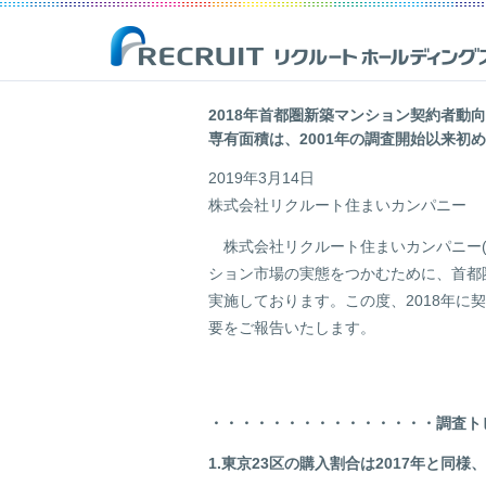
2018年首都圏新築マンション契約者動向調
専有面積は、2001年の調査開始以来初め
企業情報
事業紹介
サステナビリティ
IR(投資家情報)
2019年3月14日
株式会社リクルート住まいカンパニー
リクルートは、新しい価値の創造を通じ、社会からの期待に応え、
Opportunities for Life
「一人ひとりが輝く豊かな世界の実現」を目指して
最新のIR開示資料や決算資料、財務情報、株式情報等を掲載した株
人ひとりが輝く豊かな世界の実現を目指しています。
主・投資家の皆様向けのページです。
株式会社リクルート住まいカンパニー(
詳しく見る
詳しく見る
ション市場の実態をつかむために、首都
詳しく見る
詳しく見る
実施しております。この度、2018年
要をご報告いたします。
・・・・・・・・・・・・・・・調査ト
1.東京23区の購入割合は2017年と同様、43