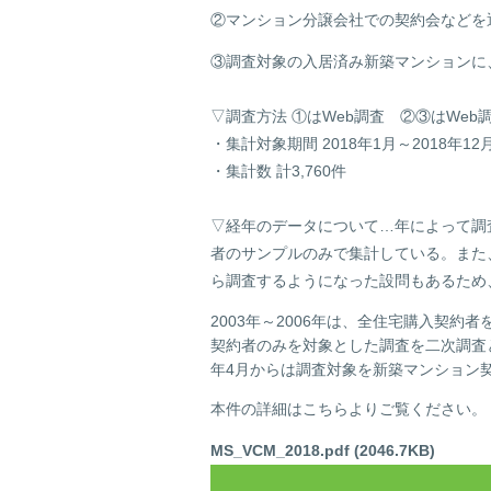
②マンション分譲会社での契約会などを
③調査対象の入居済み新築マンションに
▽調査方法 ①はWeb調査 ②③はWeb
・集計対象期間 2018年1月～2018年12
・集計数 計3,760件
▽経年のデータについて…年によって調
者のサンプルのみで集計している。また
ら調査するようになった設問もあるため
2003年～2006年は、全住宅購入契約
契約者のみを対象とした調査を二次調査と
年4月からは調査対象を新築マンション
本件の詳細はこちらよりご覧ください。
MS_VCM_2018.pdf (2046.7KB)