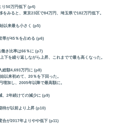
サステナビリティサイトマップ
り50万円低下 (p4)
をみると、東京23区で84万円、埼玉県で182万円低下。
始以来最も小さく (p5)
帯が45％を占める (p6)
き比率は66％に (p7)
以来上下を繰り返しながら上昇、これまでで最も高くなった。
額4,693万円に (p8)
開始以来初めて、20％を下回った。
万円増加し、2005年以降で最高額に。
、2年続けての減少に (p9)
待が以前より上昇 (p10)
が2017年よりやや低下 (p11)