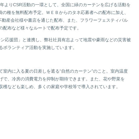
1年よりCSR活動の一環として、全国に緑のカーテンを広げる活動を
0袋の種を無料配布予定。ＷＥＢからのタネ応募者への配布に加え、
る不動産会社様や書店を通じた配布、また、フラワーフェスティバル
の配布など様々なルートで配布予定です。
ーテン応援団」と連携し、弊社社員有志よって地震や豪雨などの災害被
るボランティア活動を実施しています。
て室内に入る夏の日差しを遮る“自然のカーテン”のこと。室内温度
げで、冷房の消費電力を抑制が期待できます。また、花や野菜を
収穫なども楽しめ、多くの家庭や学校等で導入されています。