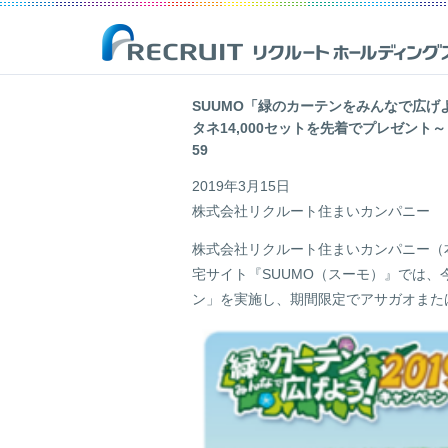
SUUMO「緑のカーテンをみんなで広げ
タネ14,000セットを先着でプレゼント～ 
企業情報
事業紹介
サステナビリティ
IR(投資家情報)
59
2019年3月15日
リクルートは、新しい価値の創造を通じ、社会からの期待に応え、
Opportunities for Life
「一人ひとりが輝く豊かな世界の実現」を目指して
最新のIR開示資料や決算資料、財務情報、株式情報等を掲載した株
人ひとりが輝く豊かな世界の実現を目指しています。
主・投資家の皆様向けのページです。
株式会社リクルート住まいカンパニー
詳しく見る
詳しく見る
株式会社リクルート住まいカンパニー（
詳しく見る
詳しく見る
宅サイト『SUUMO（スーモ）』では
ン」を実施し、期間限定でアサガオまた