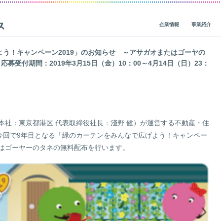
企業情報
事業紹介
よう！キャンペーン2019」のお知らせ ～アサガオまたはゴーヤの
応募受付期間：2019年3月15日（金）10：00～4月14日（日）23：
ビジョン・ミッション・バリューズ
グループ事業概要
概要
IRニュース
CEOメッセージ
グループ企業一覧
人材基盤
経営関連情報
一
役員紹介
社会貢献
財務・業績
会社概要
地球環境
IRライブラリ
本社：東京都港区 代表取締役社長：淺野 健）が運営する不動産・住
、今回で9年目となる「緑のカーテンをみんなで広げよう！キャンペー
価値創造の歴史
人権
株式・債券情報
はゴーヤーのタネの無料配布を行います。
ガバナンス
サステナビリティ活動
非財務（ESG）・市場調査情報
コーポレートブログ
データ
IRカレンダー
レポート一覧
ガバナンス
企業・グループ情報
編集方針
個人投資家の皆様へ