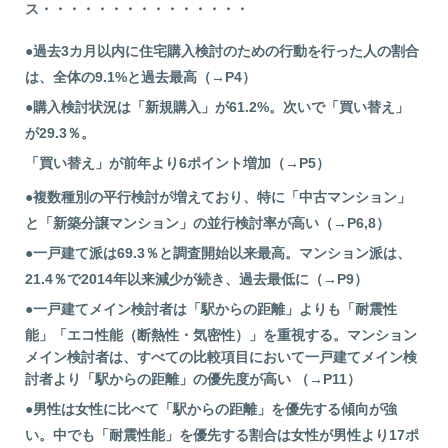
ス・・・・・・・・・・・・・・・
●過去3カ月以内に住宅購入検討のための行動を行った人の割合
は、全体の9.1%と過去最高（→P4
）
●購入検討状況は「新規購入」が61.2%。次いで「買い替え」
が29.3％。
「買い替え」が前年より6ポイント増加（→P5）
●複数種別の平行検討が増えており、特に「中古マンション」
と「新築分譲マンション」の並行検討率が高い（→P6,8）
●一戸建て派は69.3％と調査開始以来最高。マンション派は、
21.4％で2014年以来減少が続き、過去最低に（→P9）
●一戸建てメイン検討者は「駅からの距離」よりも「耐震性
能」「エコ性能（断熱性・気密性）」を重視する。マンション
メイン検討者は、すべての比較項目において一戸建てメイン検
討者より「駅からの距離」の優先度が高い （→P11）
●男性は女性に比べて「駅からの距離」を優先する傾向が強
い。中でも「耐震性能」を優先する割合は女性が男性より17ポ