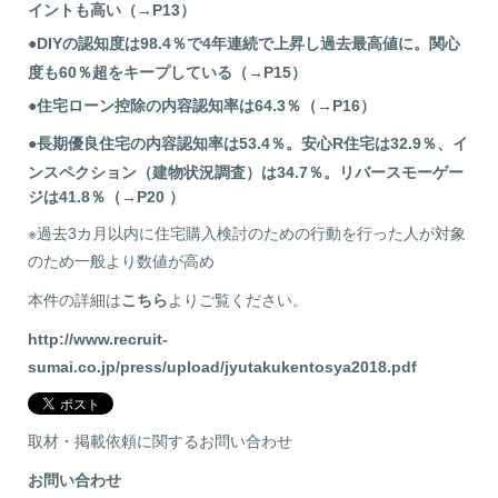
イントも高い（→P13）
●DIYの認知度は98.4％で4年連続で上昇し過去最高値に。関心
度も60％超をキープしている（→P15）
●住宅ローン控除の内容認知率は64.3％（→P16）
●長期優良住宅の内容認知率は53.4％。安心R住宅は32.9％、イ
ンスペクション（建物状況調査）は34.7％。リバースモーゲー
ジは41.8％（→P20 ）
※過去3カ月以内に住宅購入検討のための行動を行った人が対象
のため一般より数値が高め
本件の詳細は
こちら
よりご覧ください。
http://www.recruit-
sumai.co.jp/press/upload/jyutakukentosya2018.pdf
取材・掲載依頼に関するお問い合わせ
お問い合わせ