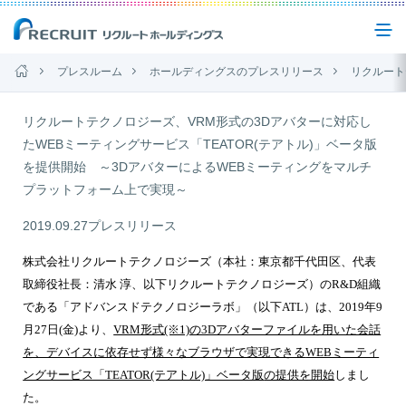
プレスルーム
ホールディングスのプレスリリース
リクルートテクノロジーズ、VRM形式の3Dアバターに対応
企業情報
リクルートテクノロジーズ、VRM形式の3Dアバターに対応し
たWEBミーティングサービス「TEATOR(テアトル)」ベータ版
を提供開始 ～3DアバターによるWEBミーティングをマルチ
事業紹介
プラットフォーム上で実現～
2019.09.27
プレスリリース
サステナビリティ
株式会社リクルートテクノロジーズ（本社：東京都千代田区、代表
取締役社長：清水 淳、以下リクルートテクノロジーズ）のR&D組織
IR(投資家情報)
である「アドバンスドテクノロジーラボ」（以下ATL）は、2019年9
月27日(金)より、
VRM形式(※1)の3Dアバターファイルを用いた会話
を、デバイスに依存せず様々なブラウザで実現できる
WEBミーティ
ニュース
ングサービス「TEATOR(テアトル)」ベータ版
の提供を開始
しまし
た。
お問い合わせ