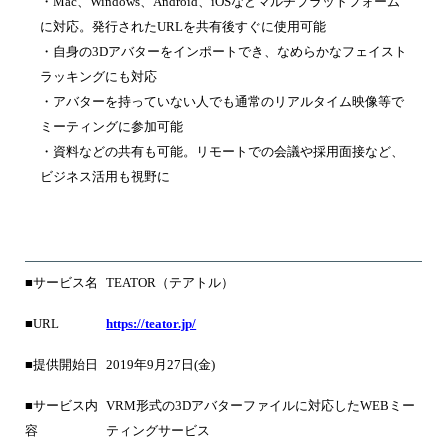
・Mac、Windows、Android、iOSなどマルチプラットフォーム
に対応。発行されたURLを共有後すぐに使用可能
・自身の3Dアバターをインポートでき、なめらかなフェイスト
ラッキングにも対応
・アバターを持っていない人でも通常のリアルタイム映像等で
ミーティングに参加可能
・資料などの共有も可能。リモートでの会議や採用面接など、
ビジネス活用も視野に
■サービス名
TEATOR（テアトル）
■URL
https://teator.jp/
■提供開始日
2019年9月27日(金)
■サービス内
VRM形式の3Dアバターファイルに対応したWEBミー
容
ティングサービス