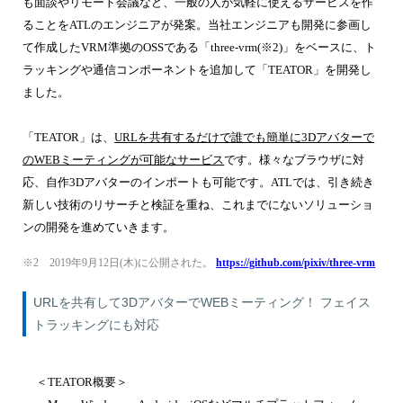
も面談やリモート会議など、一般の人が気軽に使えるサービスを作
ることをATLのエンジニアが発案。当社エンジニアも開発に参画し
て作成したVRM準拠のOSSである「three-vrm(※2)」をベースに、ト
ラッキングや通信コンポーネントを追加して「TEATOR」を開発し
ました。
「TEATOR」は、
URLを共有するだけで誰でも簡単に3Dアバターで
のWEBミーティングが可能なサービス
です。様々なブラウザに対
応、自作3Dアバターのインポートも可能です。ATLでは、引き続き
新しい技術のリサーチと検証を重ね、これまでにないソリューショ
ンの開発を進めていきます。
※2 2019年9月12日(木)に公開された。
https://github.com/pixiv/three-vrm
URLを共有して3DアバターでWEBミーティング！ フェイス
トラッキングにも対応
＜TEATOR概要＞