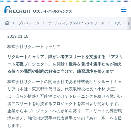
プレスルーム
ホールディングスのプレスリリース
リクルートキャリア、障がい者アスリートを支援する 「アス
企業情報
2019.01.15
株式会社リクルートキャリア
事業紹介
リクルートキャリア、障がい者アスリートを支援する 「アスリ
ート応援プロジェクト」を開始！世界を目指す選手たちが抱え
る個々の課題や制約の解決に向けて、練習環境を整えます
サステナビリティ
株式会社リクルートの関連会社である株式会社リクルートキャ
リア（本社：東京都千代田区、代表取締役社長：小林 大三）
IR(投資家情報)
は、自らの情熱と可能性にかけてトレーニングを続ける障がい
者アスリートを応援するプロジェクトを本日より開始します。
企業から本プロジェクトへの参加を募り、アスリートの練習環
ニュース
境を整え、強化指定選手や代表選手までの「あと一歩」を支援
します。
お問い合わせ