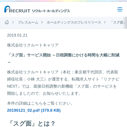
プレスルーム
ホールディングスのプレスリリース
「スグ面」サービス開始 ～日程
企業情報
2019.01.21
株式会社リクルートキャリア
事業紹介
「スグ面」サービス開始 ～日程調整にかける時間を大幅に削減
～
株式会社リクルートキャリア（本社：東京都千代田区、代表取
サステナビリティ
締役社長：小林 大三）が運営する、転職求人サイト『リクナビ
NEXT』では、面接日程調整の新機能「スグ面」のサービスを
IR(投資家情報)
開始しましたので、お知らせいたします。
本件の詳細はこちらをご覧ください。
20190121_02.pdf (379.8 KB)
ニュース
「スグ面」とは？
お問い合わせ