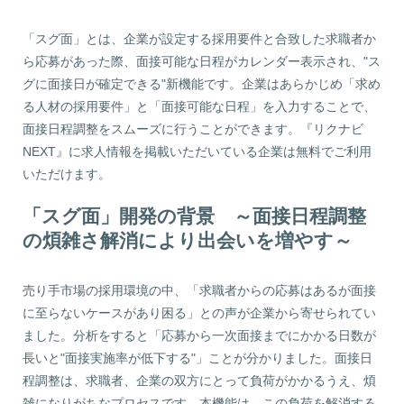
「スグ面」とは、企業が設定する採用要件と合致した求職者か
ら応募があった際、面接可能な日程がカレンダー表示され、"ス
グに面接日が確定できる"新機能です。企業はあらかじめ「求め
る人材の採用要件」と「面接可能な日程」を入力することで、
面接日程調整をスムーズに行うことができます。『リクナビ
NEXT』に求人情報を掲載いただいている企業は無料でご利用
いただけます。
「スグ面」開発の背景 ～面接日程調整
の煩雑さ解消により出会いを増やす～
売り手市場の採用環境の中、「求職者からの応募はあるが面接
に至らないケースがあり困る」との声が企業から寄せられてい
ました。分析をすると「応募から一次面接までにかかる日数が
長いと"面接実施率が低下する"」ことが分かりました。面接日
程調整は、求職者、企業の双方にとって負荷がかかるうえ、煩
雑になりがちなプロセスです。本機能は、この負荷を解消する