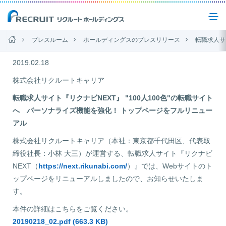
プレスルーム
ホールディングスのプレスリリース
転職求人サイト『リクナビNEXT』 "100人1
企業情報
2019.02.18
株式会社リクルートキャリア
事業紹介
転職求人サイト『リクナビNEXT』 "100人100色"の転職サイト
へ パーソナライズ機能を強化！ トップページをフルリニュー
アル
サステナビリティ
株式会社リクルートキャリア（本社：東京都千代田区、代表取
締役社長：小林 大三）が運営する、転職求人サイト『リクナビ
IR(投資家情報)
NEXT（
https
://next.rikunabi.com
/
）』では、Webサイトのト
ップページをリニューアルしましたので、お知らせいたしま
す。
ニュース
本件の詳細はこちらをご覧ください。
20190218_02.pdf (663.3 KB)
お問い合わせ