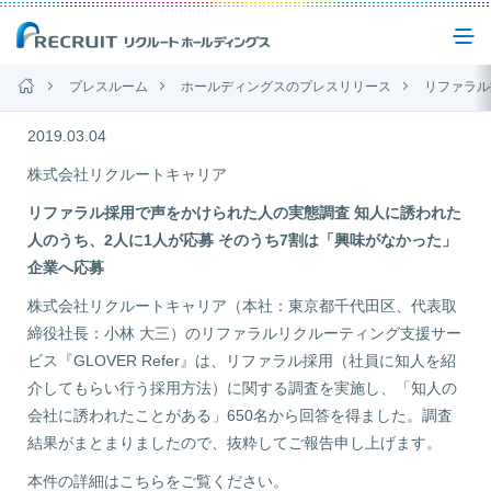
プレスルーム
ホールディングスのプレスリリース
リファラル採用で声をかけられた人の実態調査 知
企業情報
2019.03.04
株式会社リクルートキャリア
事業紹介
リファラル採用で声をかけられた人の実態調査 知人に誘われた
人のうち、2人に1人が応募 そのうち7割は「興味がなかった」
企業へ応募
サステナビリティ
株式会社リクルートキャリア（本社：東京都千代田区、代表取
締役社長：小林 大三）のリファラルリクルーティング支援サー
IR(投資家情報)
ビス『GLOVER Refer』は、リファラル採用（社員に知人を紹
介してもらい行う採用方法）に関する調査を実施し、「知人の
会社に誘われたことがある」650名から回答を得ました。調査
ニュース
結果がまとまりましたので、抜粋してご報告申し上げます。
本件の詳細はこちらをご覧ください。
お問い合わせ