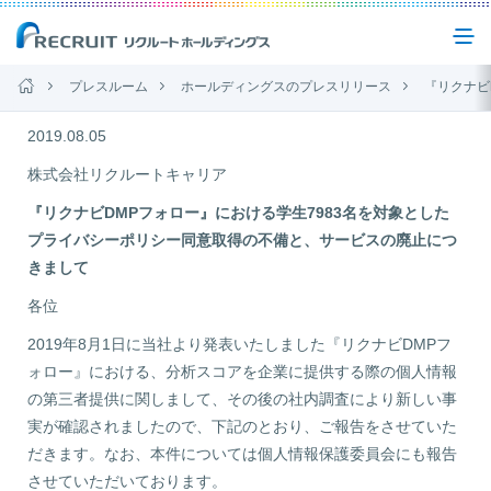
プレスルーム
ホールディングスのプレスリリース
『リクナビDMPフォロー』における学生798
企業情報
2019.08.05
株式会社リクルートキャリア
事業紹介
『リクナビDMPフォロー』における学生7983名を対象とした
プライバシーポリシー同意取得の不備と、サービスの廃止につ
きまして
サステナビリティ
各位
2019年8月1日に当社より発表いたしました『リクナビDMPフ
IR(投資家情報)
ォロー』における、分析スコアを企業に提供する際の個人情報
の第三者提供に関しまして、その後の社内調査により新しい事
実が確認されましたので、下記のとおり、ご報告をさせていた
ニュース
だきます。なお、本件については個人情報保護委員会にも報告
させていただいております。
お問い合わせ