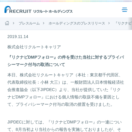
プレスルーム
ホールディングスのプレスリリース
『リクナビDMPフォロー』の件を受け
企業情報
2019.11.14
株式会社リクルートキャリア
事業紹介
『リクナビDMPフォロー』の件を受けた当社に対するプライバ
シーマーク付与の取消について
本日、株式会社リクルートキャリア（本社：東京都千代田区、
サステナビリティ
代表取締役社長：小林 大三）は、一般財団法人日本情報経済社
会推進協会（以下JIPDEC）より、当社が提供していた『リク
IR(投資家情報)
ナビDMPフォロー』における個人情報の取扱不備を要因とし
て、プライバシーマーク付与の取消の措置を受けました。
ニュース
JIPDECに対しては、『リクナビDMPフォロー』の一連につい
て、8月当初より当社からの報告を実施しておりましたが、そ
お問い合わせ