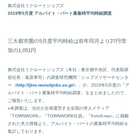
株式会社リクルートジョブズ
2019年5月度 アルバイト・パート募集時平均時給調査
2019
2019
年
三大都市圏の5月度平均時給は前年同月より27円増
5
加の1,051円
月
度
株式会社リクルートジョブズ（本社：東京都中央区、代表取締
役社長：葛原孝司）の調査研究機関「ジョブズリサーチセンタ
ー（
http://jbrc.recruitjobs.co.jp/
）」が、2019年5月度の「ア
ルバイト・パート募集時平均時給調査」をまとめましたので、
ご報告いたします。
※本調査は、当社が企画運営する全国の求人メディア
『TOWNWORK』『TOWNWORK社員』『fromA navi』に掲載
された求人情報より、アルバイト・パートの募集時平均時給を
集計しております。