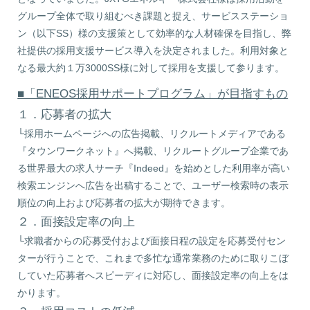
グループ全体で取り組むべき課題と捉え、サービスステーショ
ン（以下SS）様の支援策として効率的な人材確保を目指し、弊
社提供の採用支援サービス導入を決定されました。利用対象と
なる最大約１万3000SS様に対して採用を支援して参ります。
■「ENEOS採用サポートプログラム」が目指すもの
１．応募者の拡大
└採用ホームページへの広告掲載、リクルートメディアである
『タウンワークネット』へ掲載、リクルートグループ企業であ
る世界最大の求人サーチ『Indeed』を始めとした利用率が高い
検索エンジンへ広告を出稿することで、ユーザー検索時の表示
順位の向上および応募者の拡大が期待できます。
２．面接設定率の向上
└求職者からの応募受付および面接日程の設定を応募受付セン
ターが行うことで、これまで多忙な通常業務のために取りこぼ
していた応募者へスピーディに対応し、面接設定率の向上をは
かります。