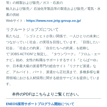
等）の精製および販売／ガス・石炭の
輸入および販売／ 石油化学製品等の製造および販売／電気・水
素の供給
Webサイト：
https://www.noe.jxtg-group.co.jp/
リクルートジョブズについて
私たちは、「シゴトとヒトが良い関係で、一人ひとりの未来に
つながっていく社会」の実現を目指しています。「目指したい
社会」「社会との約束」「自分たちへの約束」を総称し
て"JOBS ACTION"と制定し、『タウンワーク』『フロム・エー
ナビ』始め、女性の転職をサポートするサイト『とらばーゆ』
や、日本最大級の派遣専門の総合サイト『リクナビ派遣』な
ど、アルバイト、パート、派遣から正社員まで、多種多様な雇
用領域における人材採用に関する総合サービスを提供していま
す。
本件のPDFはこちらよりご覧ください。
ENEOS採用サポートプログラム開始について