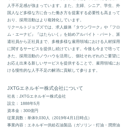
人手不足感が強まっています。また、主婦、シニア、学生、外
国人など多様な方に合った働き方を提案する必要性も高まって
おり、採用活動はより複雑化しています。
リクールトジョブズでは、求人媒体『タウンワーク』や『フロ
ム・エーナビ』『はたらいく』を始めアルバイト・パート、派
遣社員から正社員まで、多種多様な雇用領域における人材採用
に関するサービスを提供し続けています。今後も今まで培って
きた、採用活動のノウハウを活用し、個社それぞれのご要望に
お応え出来る新しいサービスを提供することで、雇用領域にお
ける慢性的な人手不足の解消に貢献して参ります。
JXTGエネルギー株式会社について
社名：JXTGエネルギー株式会社
設立： 1888年5月
資本金：300億円
従業員数：単体9,030人（2019年4月1日時点）
事業内容：エネルギー供給石油製品（ガソリン・灯油・潤滑油