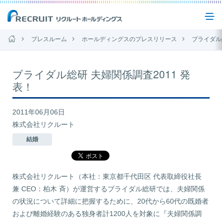
プレスルーム
ホールディングスのプレスリリース
ブライダル
企業情報
ブライダル総研 夫婦関係調査2011 発
表！
事業紹介
2011年06月06日
株式会社リクルート
サステナビリティ
結婚
IR(投資家情報)
株式会社リクルート（本社：東京都千代田区 代表取締役社長
兼 CEO：柏木 斉）が運営するブライダル総研では、夫婦関係
ニュース
の状況について詳細に把握するために、20代から60代の既婚者
および離婚経験のある独身者計1200人を対象に『夫婦関係調
お問い合わせ