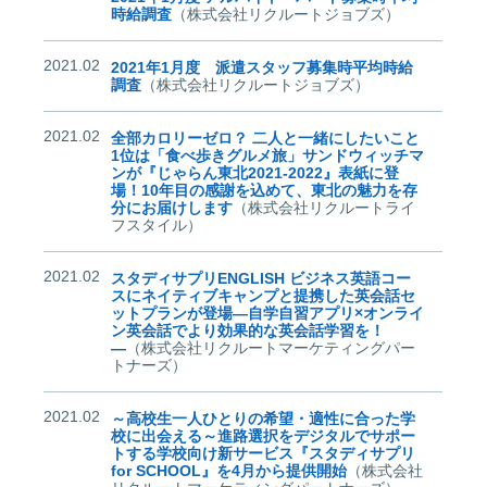
時給調査
（株式会社リクルートジョブズ）
2021.02
2021年1月度 派遣スタッフ募集時平均時給
調査
（株式会社リクルートジョブズ）
2021.02
全部カロリーゼロ？ 二人と一緒にしたいこと
1位は「食べ歩きグルメ旅」サンドウィッチマ
ンが『じゃらん東北2021-2022』表紙に登
場！10年目の感謝を込めて、東北の魅力を存
分にお届けします
（株式会社リクルートライ
フスタイル）
2021.02
スタディサプリENGLISH ビジネス英語コー
スにネイティブキャンプと提携した英会話セ
ットプランが登場―自学自習アプリ×オンライ
ン英会話でより効果的な英会話学習を！
―
（株式会社リクルートマーケティングパー
トナーズ）
2021.02
～高校生一人ひとりの希望・適性に合った学
校に出会える～進路選択をデジタルでサポー
トする学校向け新サービス『スタディサプリ
for SCHOOL』を4月から提供開始
（株式会社