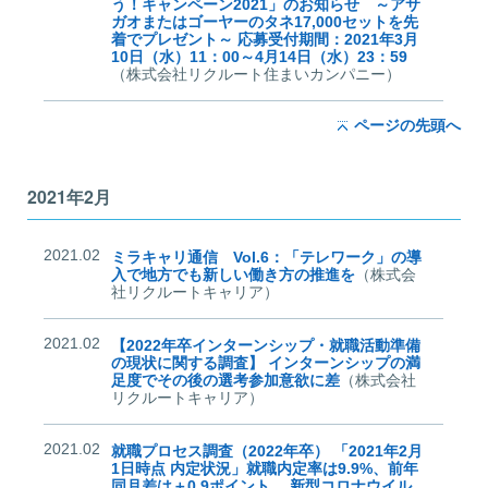
う！キャンペーン2021」のお知らせ ～アサ
ガオまたはゴーヤーのタネ17,000セットを先
着でプレゼント～ 応募受付期間：2021年3月
10日（水）11：00～4月14日（水）23：59
（株式会社リクルート住まいカンパニー）
ページの先頭へ
2021年2月
2021.02
ミラキャリ通信 Vol.6：「テレワーク」の導
入で地方でも新しい働き方の推進を
（株式会
社リクルートキャリア）
2021.02
【2022年卒インターンシップ・就職活動準備
の現状に関する調査】 インターンシップの満
足度でその後の選考参加意欲に差
（株式会社
リクルートキャリア）
2021.02
就職プロセス調査（2022年卒） 「2021年2月
1日時点 内定状況」就職内定率は9.9%、前年
同月差は＋0.9ポイント。 新型コロナウイル