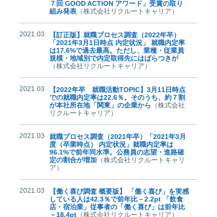
７回 GOOD ACTION アワード」受賞の取り
組み発表
（株式会社リクルートキャリア）
2021.03
【訂正版】就職プロセス調査（2022年卒）
「2021年3月1日時点 内定状況」 就職内定率
は17.6%で過去最高。ただし、業種・従業員
規模・地域別で内定取得先にはばらつきが
（株式会社リクルートキャリア）
2021.03
【2022年卒 就職活動TOPIC】3月11日時点
での就職内定率は22.6％。そのうち、約７割
が本社所在地「関東」の企業から
（株式会社
リクルートキャリア）
2021.03
就職プロセス調査（2021年卒）「2021年3月
度（卒業時点） 内定状況」就職内定率は
96.1%で前年同水準。公務員の志望・進路確
定の割合が増加
（株式会社リクルートキャリ
ア）
2021.03
【働く喜び調査 概要版】 「働く喜び」を実感
している人は42.3％で前年比－2.2pt 「飲食
店・宿泊業」従事者の「働く喜び」は前年比
－18.4pt
（株式会社リクルートキャリア）