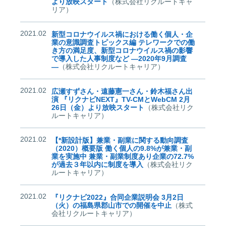
より放映スタート
（株式会社リクルートキャ
リア）
2021.02
新型コロナウイルス禍における働く個人・企
業の意識調査トピックス編 テレワークでの働
き方の満足度、新型コロナウイルス禍の影響
で導入した人事制度など ―2020年9月調査
―
（株式会社リクルートキャリア）
2021.02
広瀬すずさん・遠藤憲一さん・鈴木福さん出
演 『リクナビNEXT』TV-CMとWebCM 2月
26日（金）より放映スタート
（株式会社リク
ルートキャリア）
2021.02
【*新設計版】兼業・副業に関する動向調査
（2020）概要版 働く個人の9.8%が兼業・副
業を実施中 兼業・副業制度あり企業の72.7%
が過去３年以内に制度を導入
（株式会社リク
ルートキャリア）
2021.02
『リクナビ2022』合同企業説明会 3月2日
（火）の福島県郡山市での開催を中止
（株式
会社リクルートキャリア）