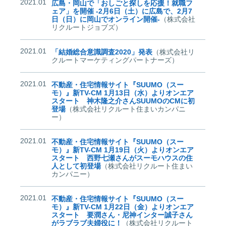
2021.01
広島・岡山で「おしごと探しを応援！就職フ
ェア」を開催 -2月6日（土）に広島で、2月7
日（日）に岡山でオンライン開催-
（株式会社
リクルートジョブズ）
2021.01
「結婚総合意識調査2020」発表
（株式会社リ
クルートマーケティングパートナーズ）
2021.01
不動産・住宅情報サイト『SUUMO（スー
モ）』新TV-CM 1月13日（水）よりオンエア
スタート 神木隆之介さんSUUMOのCMに初
登場
（株式会社リクルート住まいカンパニ
ー）
2021.01
不動産・住宅情報サイト『SUUMO（スー
モ）』新TV-CM 1月19日（火）よりオンエア
スタート 西野七瀬さんがスーモハウスの住
人として初登場
（株式会社リクルート住まい
カンパニー）
2021.01
不動産・住宅情報サイト『SUUMO（スー
モ）』新TV-CM 1月22日（金）よりオンエア
スタート 要潤さん・尼神インター誠子さん
がラブラブ夫婦役に！
（株式会社リクルート