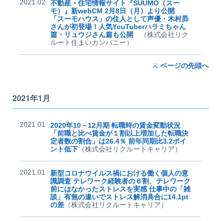
2021.02
不動産・住宅情報サイト『SUUMO（スー
モ）』新webCM 2月8日（月）より公開
「スーモハウス」の住人として声優・木村昴
さんが初登場！人気YouTuberハラミちゃん
篇・リュウジさん篇も公開
（株式会社リク
ルート住まいカンパニー）
ページの先頭へ
2021年1月
2021.01
2020年10－12月期 転職時の賃金変動状況
「前職と比べ賃金が１割以上増加した転職決
定者数の割合」は26.4％ 前年同期比3.2ポイ
ント低下
（株式会社リクルートキャリア）
2021.01
新型コロナウイルス禍における働く個人の意
識調査 テレワーク経験者の６割、テレワーク
前にはなかったストレスを実感 仕事中の「雑
談」有無の違いでストレス解消具合に14.1pt
の差
（株式会社リクルートキャリア）