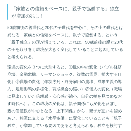
「家族との信頼をベースに、親子で協働する」独立
が増加の兆し！
50歳前後の親世代と20代の子世代を中心に、その上の世代とは
異なる「家族との信頼をベースに、親子で協働する」という
「親子独立」の形が増えている。これは、50歳前後の親と20代
の子を取り巻く環境が大きく変化して いることに起因している
と考えられる。
環境の変化を３つに大別すると、①世の中の変化（バブル経済
崩壊、金融危機、リーマンショック、複数の震災、拡大するIT
化）②職場の変化（年功序列・終身雇用の崩壊、成果主義の導
入、雇用形態の多様化、育成機会の縮小）③個人の変化（職場
に見出していた信頼感・安心感が縮小、自分の軸を見つめなお
す時代へ）。この環境の変化は、親子関係にも変化を及ぼし、
親の価値観が中心となる「上下関係」から、親子が互いを認め
あい、相互に支える「水平協働」に変化していることも「親子
独立」が増加している要因であると考えられる。独立を検討す