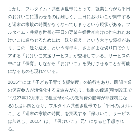
しかし、フルタイム・共働き世帯にとって、就業しながら平日
のおけいこに通わせるのは難しく、土日におけいこが集中する
と週末の家族の時間がなくなってしまうという現状がある。フ
ルタイム・共働き世帯が平日の専業主婦世帯向けに作られたお
けいこに通わせるためには「送り迎え」という大きな障壁があ
り、この「送り迎え」という障壁を、さまざまな切り口でクリ
アする「おけいこ支援サービス」が登場している。サービスの
中には「保育」しながら「おけいこ」を受けさせることが可能
になるものも現れている。
2015年には「子ども子育て支援制度」の施行もあり、民間企業
の保育参入が活性化する見込みがあり、税制の優遇(税制改正で
平成27年12月末まで祖父母からの教育費の贈与が非課税にな
る)も追い風となり、フルタイム共働き世帯でも「平日のおけい
こ」と「週末の家族の時間」を実現する「保けいこ」サービス
は加速し、2015年は、「保けいこ」 元年になると予想され
る。