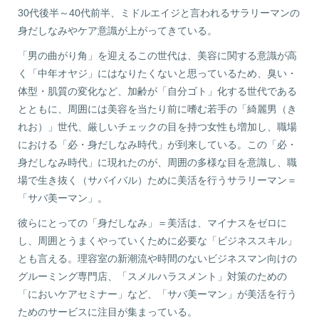
30代後半～40代前半、ミドルエイジと言われるサラリーマンの
身だしなみやケア意識が上がってきている。
「男の曲がり角」を迎えるこの世代は、美容に関する意識が高
く「中年オヤジ」にはなりたくないと思っているため、臭い・
体型・肌質の変化など、加齢が「自分ゴト」化する世代である
とともに、周囲には美容を当たり前に嗜む若手の「綺麗男（き
れお）」世代、厳しいチェックの目を持つ女性も増加し、職場
における「必・身だしなみ時代」が到来している。この「必・
身だしなみ時代」に現れたのが、周囲の多様な目を意識し、職
場で生き抜く（サバイバル）ために美活を行うサラリーマン＝
「サバ美ーマン」。
彼らにとっての「身だしなみ」＝美活は、マイナスをゼロに
し、周囲とうまくやっていくために必要な「ビジネススキル」
とも言える。理容室の新潮流や時間のないビジネスマン向けの
グルーミング専門店、「スメルハラスメント」対策のための
「においケアセミナー」など、「サバ美ーマン」が美活を行う
ためのサービスに注目が集まっている。