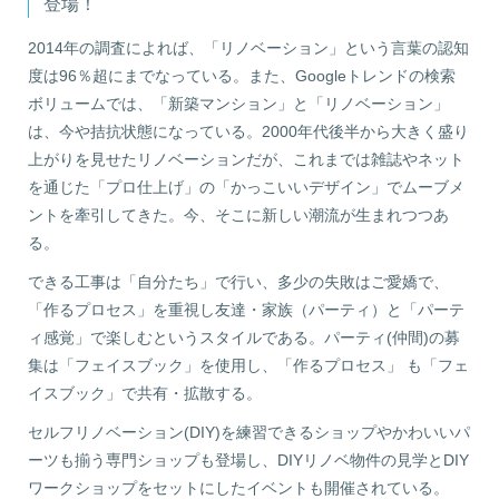
登場！
2014年の調査によれば、「リノベーション」という言葉の認知
度は96％超にまでなっている。また、Googleトレンドの検索
ボリュームでは、「新築マンション」と「リノベーション」
は、今や拮抗状態になっている。2000年代後半から大きく盛り
上がりを見せたリノベーションだが、これまでは雑誌やネット
を通じた「プロ仕上げ」の「かっこいいデザイン」でムーブメ
ントを牽引してきた。今、そこに新しい潮流が生まれつつあ
る。
できる工事は「自分たち」で行い、多少の失敗はご愛嬌で、
「作るプロセス」を重視し友達・家族（パーティ）と「パーテ
ィ感覚」で楽しむというスタイルである。パーティ(仲間)の募
集は「フェイスブック」を使用し、「作るプロセス」 も「フェ
イスブック」で共有・拡散する。
セルフリノベーション(DIY)を練習できるショップやかわいいパ
ーツも揃う専門ショップも登場し、DIYリノベ物件の見学とDIY
ワークショップをセットにしたイベントも開催されている。