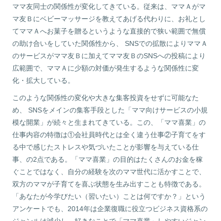
ママ友同士の関係性が変化してきている。従来は、ママＡがマ
マ友Ｂにベビーマッサージを教えてあげる代わりに、お礼とし
てママＡへお菓子を贈るというような直接的で狭い範囲で無償
の助け合いをしていた関係性から、 SNSでの拡散によりママＡ
のサービスがママ友Ｂに加えてママ友ＢのSNSへの投稿により
広範囲で、ママＡに少額の対価が発生するような関係性に変
化・拡大している。
このような関係性の変化や大きな集客投資をせずに可能なた
め、 SNSをメインの集客手段とした「ママ向けサービスの小規
模な開業」が続々と生まれてきている。この、「ママ喜業」の
仕事内容の特徴は①会社員時代とは全く違う仕事②子育てをす
る中で感じたストレスや気づいたことが影響を与えている仕
事、の2点である。「ママ喜業」の目的はたくさんのお金を稼
ぐことではなく、自分の経験を次のママ世代に活かすことで、
双方のママが子育てを喜ぶ状態を生み出すことも特徴である。
「あなたが今学びたい（習いたい）ことは何ですか？」という
アンケートでも、2014年は企業復職に役立つビジネス資格系の