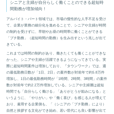
シニアと主婦が自分らしく働くことのできる超短時
間勤務が増加傾向！
アルバイト・パート領域では、市場の慢性的な人手不足を受け
て、企業が業務の細分化を進めることで、シニアや主婦が時間
の制約を受けずに、早朝やお昼の時間帯に働くことができる
「プチ勤務」（超短時間の勤務）を生み出すという兆しが出て
きている。
これまでは時間の制約があり、働きたくても働くことができな
かった、シニアや主婦が活躍できるようになってきている。実
際に超短時間案件は増加しており、『タウンワーク』では、週
の最低勤務日数が「1日、2日」の案件数が対前年で約5.8万件
増加し、1日の最低勤務時間が「1時間、2時間、3時間」の案件
数が対前年で約2.2万件増加している。シニアや主婦層は超短
時間でも「自分らしく働ける」「ありがとうが励みになる」と
いうように、「やりがい」や「働く喜び」を感じる人が増えて
おり、雇用する企業側も、「（シニアの「プチ勤務」により）
自然と挨拶する文化ができ始め、若い世代にも良い影響が出て