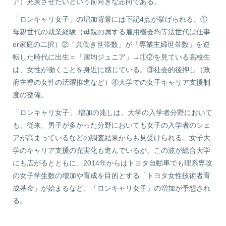
ア）充実させたいという前向きな志向である。
「ロンキャリ女子」の増加背景には下記4点が挙げられる。①
母親世代の就業経験（母親の属する雇用機会均等法世代は仕事
or家庭の二択）②「共働き世帯数」が「専業主婦世帯数」を逆
転した時代に出生＝「雇均ジュニア」→①②を見ている高校生
は、女性が働くことを身近に感じている。③社会的後押し（政
府主導の女性の活躍推進など）④大学での女子キャリア支援制
度の整備。
「ロンキャリ女子」 増加の兆しは、大学の入学者分野において
も、従来、男子が多かった分野においても女子の入学者のシェ
アが高まっているなどの調査結果からも見受けられる。女子大
学のキャリア支援の充実化も進んでいるが、この波が総合大学
にも広がるとともに、2014年からはトヨタ自動車でも理系専攻
の女子学生数の増加や育成を目的とする「トヨタ女性技術者育
成基金」が始まるなど、「ロンキャリ女子」の増加が予想され
る。